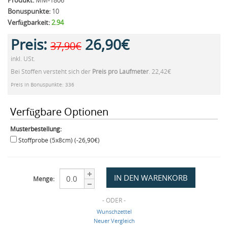
Produkt:
MM-1806
Bonuspunkte:
10
Verfügbarkeit:
2.94
Preis:
26,90€
37,90€
inkl. USt.
Bei Stoffen versteht sich der
Preis pro Laufmeter
. 22,42€
Preis in Bonuspunkte: 336
Verfügbare Optionen
Musterbestellung:
Stoffprobe (5x8cm) (-26,90€)
Menge:
- ODER -
Wunschzettel
Neuer Vergleich