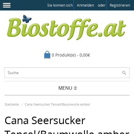
Sie können sich
Anmelden
oder
Registrieren
.
0 Produkt(e) - 0,00€
MENU
Startseite
Cana Seersucker Tencel/Baumwolle amber
Cana Seersucker