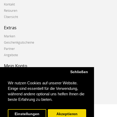
Kontakt
Retouren
Übersicht
Extras
Marken
Geschenkgutscheine
Partner
Angebote
Mein Konto
Schließen
Mein Konto
Auftragshistorie
Wir nutzen Cookies auf unserer Website.
Wunschzettel
Einige sind essentiell für die Verwendung,
Newsletter
während andere optional uns helfen Ihnen die
beste Erfahrung zu bieten.
Einstellungen
Akzeptieren
Biostoffe.at - 2025