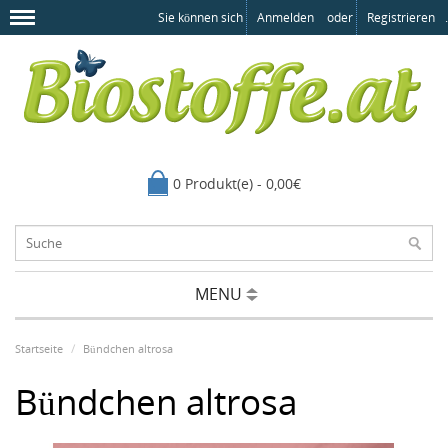
Sie können sich
Anmelden
oder
Registrieren
.
0 Produkt(e) - 0,00€
MENU
Startseite
Bündchen altrosa
Bündchen altrosa