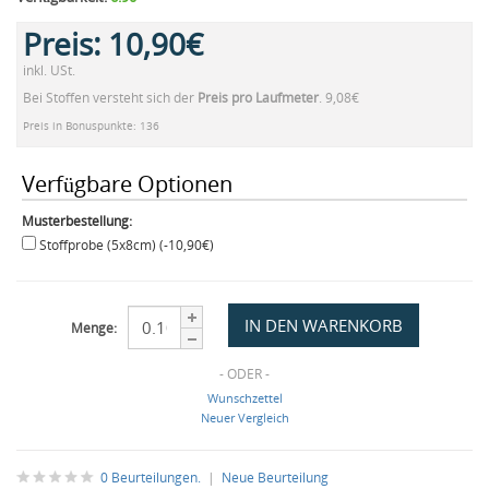
Preis:
10,90€
inkl. USt.
Bei Stoffen versteht sich der
Preis pro Laufmeter
. 9,08€
Preis in Bonuspunkte: 136
Verfügbare Optionen
Musterbestellung:
Stoffprobe (5x8cm) (-10,90€)
Menge:
- ODER -
Wunschzettel
Neuer Vergleich
0 Beurteilungen.
|
Neue Beurteilung