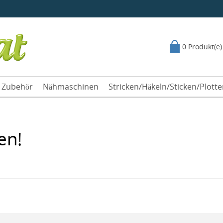
0 Produkt(e)
Zubehör
Nähmaschinen
Stricken/Häkeln/Sticken/Plott
en!