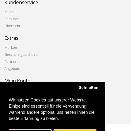
Kundenservice
Kontakt
Retouren
Übersicht
Extras
Marken
Geschenkgutscheine
Partner
Angebote
Mein Konto
Schließen
Mein Konto
Auftragshistorie
Wir nutzen Cookies auf unserer Website.
Wunschzettel
Einige sind essentiell für die Verwendung,
Newsletter
während andere optional uns helfen Ihnen die
beste Erfahrung zu bieten.