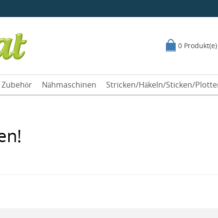
0 Produkt(e)
Zubehör
Nähmaschinen
Stricken/Häkeln/Sticken/Plott
en!