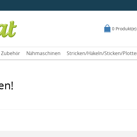
0 Produkt(e)
Zubehör
Nähmaschinen
Stricken/Häkeln/Sticken/Plott
en!