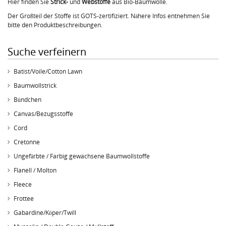
Hier finden Sie
Strick-
und
Webstoffe
aus Bio-Baumwolle.
Der Großteil der Stoffe ist GOTS-zertifiziert. Nähere Infos entnehmen Sie
bitte den Produktbeschreibungen.
Suche verfeinern
Batist/Voile/Cotton Lawn
Baumwollstrick
Bündchen
Canvas/Bezugsstoffe
Cord
Cretonne
Ungefärbte / Farbig gewachsene Baumwollstoffe
Flanell / Molton
Fleece
Frottee
Gabardine/Köper/Twill