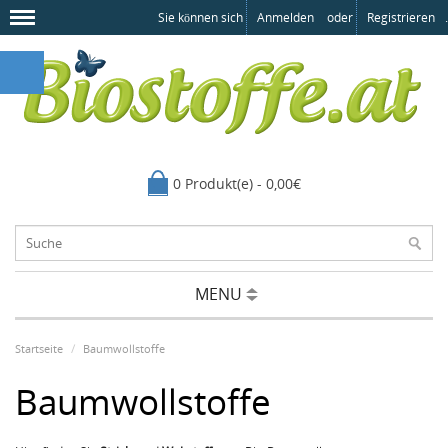
Sie können sich
Anmelden
oder
Registrieren
.
0 Produkt(e) - 0,00€
MENU
Startseite
Baumwollstoffe
Baumwollstoffe