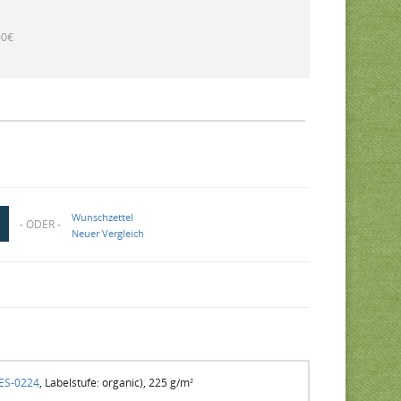
00€
Wunschzettel
- ODER -
Neuer Vergleich
RES-0224
, Labelstufe: organic), 225 g/m²