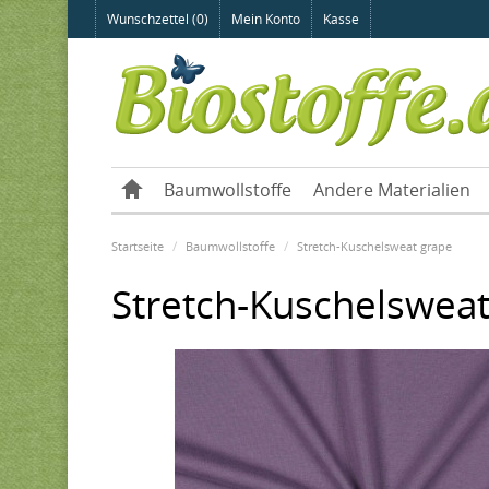
Wunschzettel (0)
Mein Konto
Kasse
Baumwollstoffe
Andere Materialien
Startseite
Baumwollstoffe
Stretch-Kuschelsweat grape
Stretch-Kuschelsweat