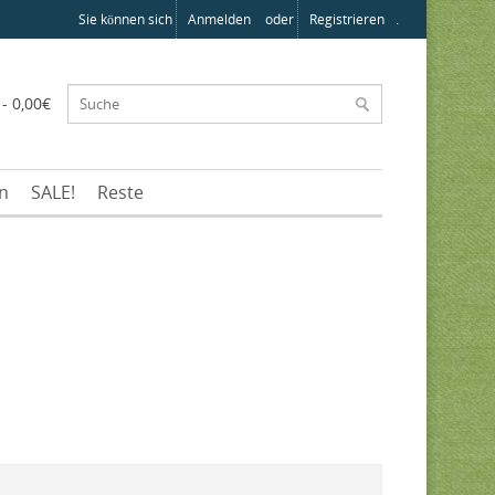
Sie können sich
Anmelden
oder
Registrieren
.
 - 0,00€
en
SALE!
Reste