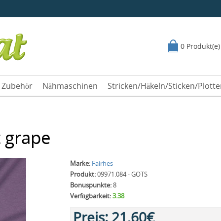
0 Produkt(e)
Zubehör
Nähmaschinen
Stricken/Häkeln/Sticken/Plott
 grape
Marke:
Fairhes
Produkt:
09971.084 - GOTS
Bonuspunkte:
8
Verfügbarkeit:
3.38
Preis:
21,60€