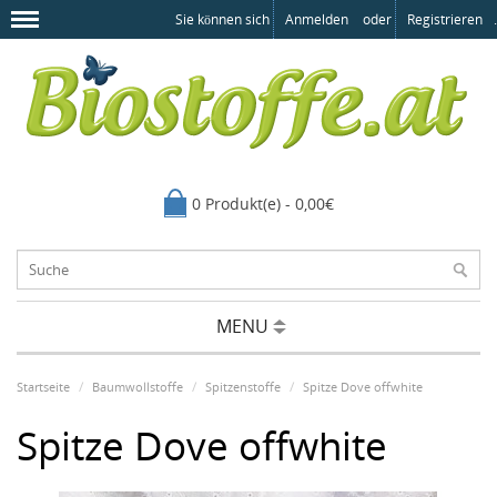
Sie können sich
Anmelden
oder
Registrieren
.
0 Produkt(e) - 0,00€
MENU
Startseite
Baumwollstoffe
Spitzenstoffe
Spitze Dove offwhite
Spitze Dove offwhite