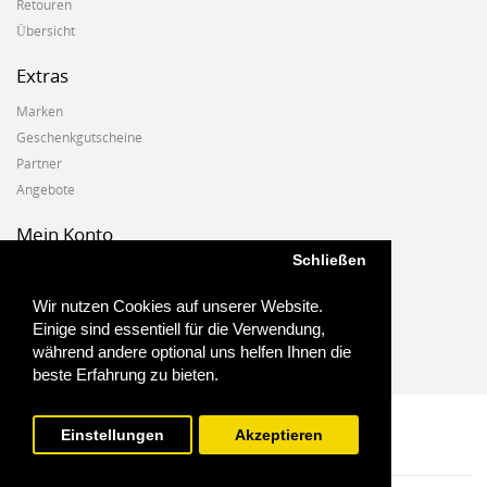
Retouren
Übersicht
Extras
Marken
Geschenkgutscheine
Partner
Angebote
Mein Konto
Schließen
Mein Konto
Auftragshistorie
Wir nutzen Cookies auf unserer Website.
Wunschzettel
Einige sind essentiell für die Verwendung,
Newsletter
während andere optional uns helfen Ihnen die
beste Erfahrung zu bieten.
Einstellungen
Akzeptieren
Biostoffe.at - 2025