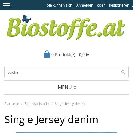
Sie können sich
Anmelden
oder
Registrieren
.
0 Produkt(e) - 0,00€
MENU
Startseite
Baumwollstoffe
Single Jersey denim
Single Jersey denim