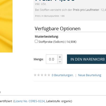
inkl. USt.
Bei Stoffen versteht sich der
Preis pro Laufmeter
. 12,
Preis in Bonuspunkte: 186
Verfügbare Optionen
Musterbestellung:
Stoffprobe (5x8cm) (-14,90€)
Menge:
0 Beurteilungen.
|
Neue Beurteilung
)
tifiziert (
Lizenz No. CERES-0224
, Labelstufe: organic)