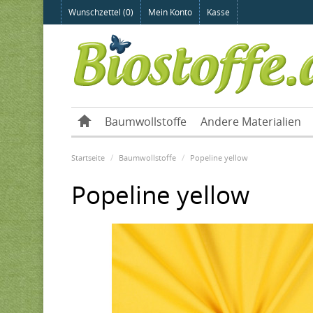
Wunschzettel (0)
Mein Konto
Kasse
Baumwollstoffe
Andere Materialien
Startseite
Baumwollstoffe
Popeline yellow
Popeline yellow