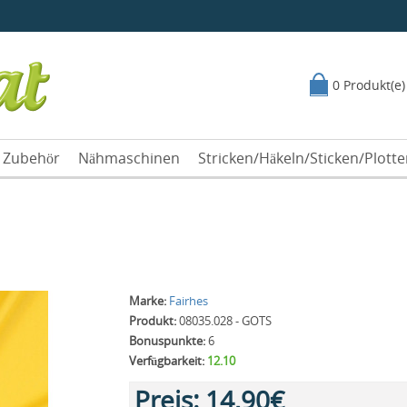
0 Produkt(e)
Zubehör
Nähmaschinen
Stricken/Häkeln/Sticken/Plott
Marke:
Fairhes
Produkt:
08035.028 - GOTS
Bonuspunkte:
6
Verfügbarkeit:
12.10
Preis:
14,90€