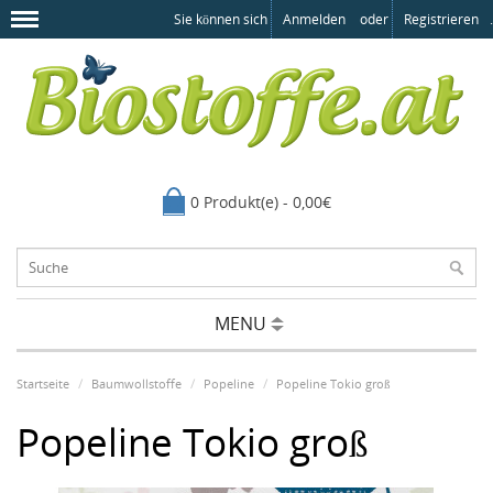
Sie können sich
Anmelden
oder
Registrieren
.
0 Produkt(e) - 0,00€
MENU
Startseite
Baumwollstoffe
Popeline
Popeline Tokio groß
Popeline Tokio groß