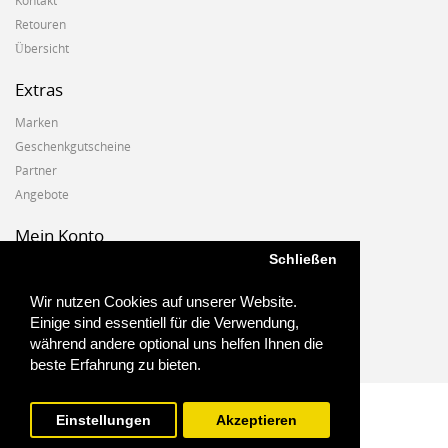
Kontakt
Retouren
Übersicht
Extras
Marken
Geschenkgutscheine
Partner
Angebote
Mein Konto
Schließen
Mein Konto
Auftragshistorie
Wir nutzen Cookies auf unserer Website.
Wunschzettel
Einige sind essentiell für die Verwendung,
Newsletter
während andere optional uns helfen Ihnen die
beste Erfahrung zu bieten.
Einstellungen
Akzeptieren
Biostoffe.at - 2025