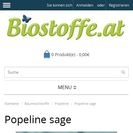
Sie können sich
Anmelden
oder
Registrieren
.
0 Produkt(e) - 0,00€
MENU
Startseite
Baumwollstoffe
Popeline
Popeline sage
Popeline sage