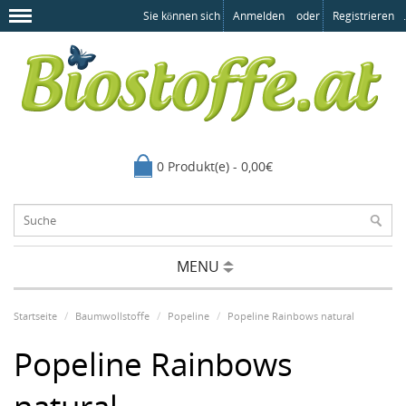
Sie können sich
Anmelden
oder
Registrieren
.
0 Produkt(e) - 0,00€
MENU
Startseite
Baumwollstoffe
Popeline
Popeline Rainbows natural
Popeline Rainbows