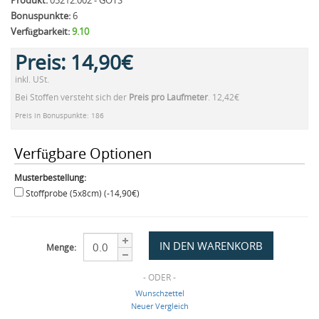
Produkt:
05212.002 - GOTS
Bonuspunkte:
6
Verfügbarkeit:
9.10
Preis:
14,90€
inkl. USt.
Bei Stoffen versteht sich der
Preis pro Laufmeter
. 12,42€
Preis in Bonuspunkte: 186
Verfügbare Optionen
Musterbestellung:
Stoffprobe (5x8cm) (-14,90€)
Menge:
- ODER -
Wunschzettel
Neuer Vergleich