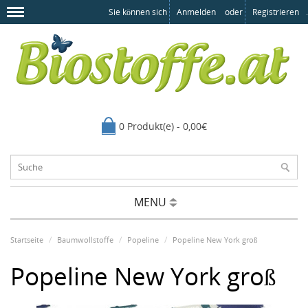
Sie können sich
Anmelden
oder
Registrieren
.
0 Produkt(e) - 0,00€
MENU
Startseite
Baumwollstoffe
Popeline
Popeline New York groß
Popeline New York groß