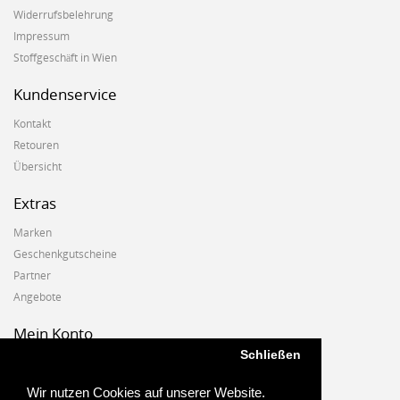
Widerrufsbelehrung
Impressum
Stoffgeschäft in Wien
Kundenservice
Kontakt
Retouren
Übersicht
Extras
Marken
Geschenkgutscheine
Partner
Angebote
Mein Konto
Schließen
Mein Konto
Auftragshistorie
Wir nutzen Cookies auf unserer Website.