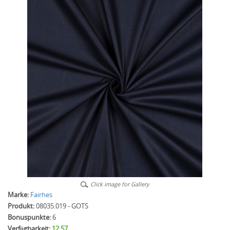
Click image for Gallery
Marke:
Fairhes
Produkt:
08035.019 - GOTS
Bonuspunkte:
6
Verfügbarkeit:
12.57