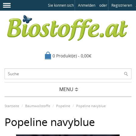
Sie können sich
Anmelden
oder
Registrieren
.
0 Produkt(e) - 0,00€
MENU
Startseite
Baumwollstoffe
Popeline
Popeline navyblue
Popeline navyblue