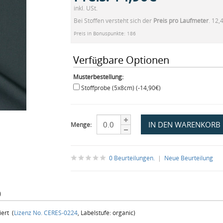
inkl. USt.
Bei Stoffen versteht sich der
Preis pro Laufmeter
. 12,
Preis in Bonuspunkte: 186
Verfügbare Optionen
Musterbestellung:
Stoffprobe (5x8cm) (-14,90€)
Menge:
0 Beurteilungen.
|
Neue Beurteilung
)
ert (
Lizenz No. CERES-0224
, Labelstufe: organic)