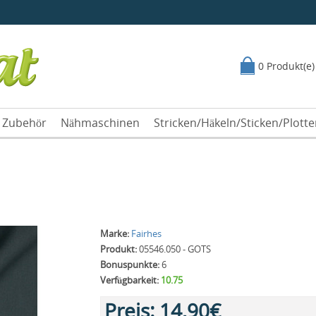
0 Produkt(e)
Zubehör
Nähmaschinen
Stricken/Häkeln/Sticken/Plott
Marke:
Fairhes
Produkt:
05546.050 - GOTS
Bonuspunkte:
6
Verfügbarkeit:
10.75
Preis:
14,90€