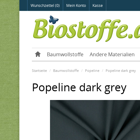
Wunschzettel (0)
Mein Konto
Kasse
Baumwollstoffe
Andere Materialien
Startseite
Baumwollstoffe
Popeline
Popeline dark grey
Popeline dark grey