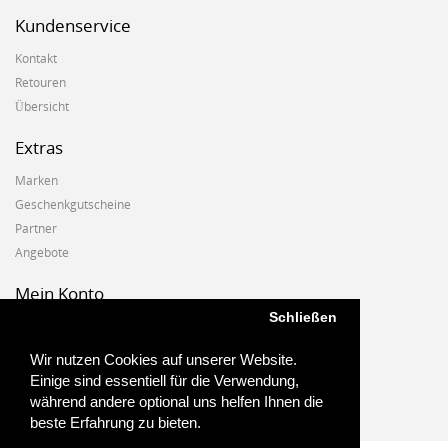
Kundenservice
Kontakt
Retouren
Übersicht
Extras
Marken
Geschenkgutscheine
Partner
Angebote
Mein Konto
Schließen
Mein Konto
Auftragshistorie
Wir nutzen Cookies auf unserer Website.
Wunschzettel
Einige sind essentiell für die Verwendung,
Newsletter
während andere optional uns helfen Ihnen die
beste Erfahrung zu bieten.