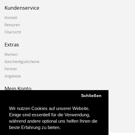
Kundenservice
Kontakt
Retouren
Übersicht
Extras
Marken
Geschenkgutscheine
Partner
Angebote
Mein Konto
Schließen
Mein Konto
Auftragshistorie
Wir nutzen Cookies auf unserer Website.
Wunschzettel
Einige sind essentiell für die Verwendung,
Newsletter
während andere optional uns helfen Ihnen die
beste Erfahrung zu bieten.