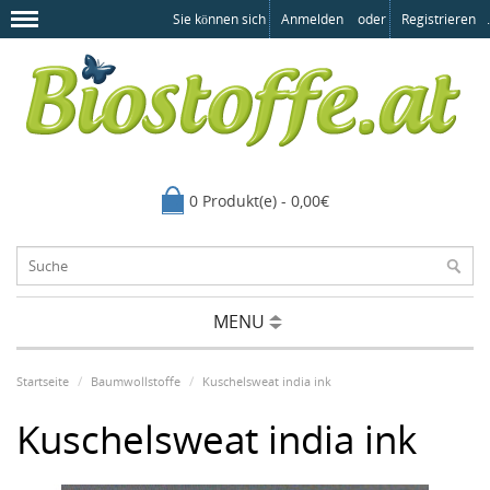
Sie können sich
Anmelden
oder
Registrieren
.
0 Produkt(e) - 0,00€
MENU
Startseite
Baumwollstoffe
Kuschelsweat india ink
Kuschelsweat india ink