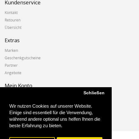
Kundenservice
Kontakt
Retouren
Übersicht
Extras
Marken
Geschenkgutscheine
Partner
Angebote
Mein Konto
Schließen
Mein Konto
Auftragshistorie
Wir nutzen Cookies auf unserer Website.
Wunschzettel
Einige sind essentiell für die Verwendung,
Newsletter
während andere optional uns helfen Ihnen die
beste Erfahrung zu bieten.