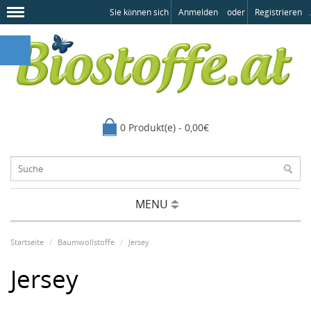
Sie können sich
Anmelden
oder
Registrieren
.
0 Produkt(e) - 0,00€
MENU
Startseite
Baumwollstoffe
Jersey
Jersey