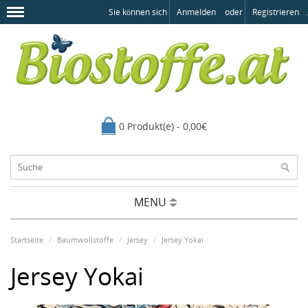
Sie können sich
Anmelden
oder
Registrieren
.
0 Produkt(e) - 0,00€
MENU
Startseite
Baumwollstoffe
Jersey
Jersey Yokai
Jersey Yokai