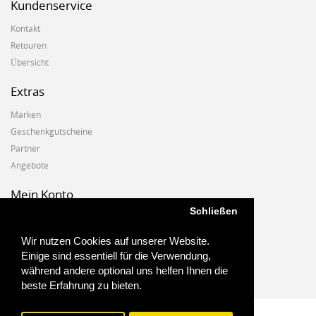
Kundenservice
Kontakt
Retouren
Übersicht
Extras
Marken
Geschenkgutscheine
Partner
Angebote
Mein Konto
Schließen
Mein Konto
Auftragshistorie
Wir nutzen Cookies auf unserer Website.
Wunschzettel
Einige sind essentiell für die Verwendung,
Newsletter
während andere optional uns helfen Ihnen die
beste Erfahrung zu bieten.