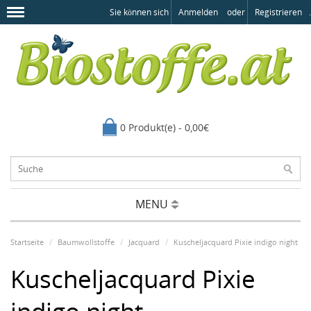
Sie können sich
Anmelden
oder
Registrieren
.
0 Produkt(e) - 0,00€
MENU
Startseite
Baumwollstoffe
Jacquard
Kuscheljacquard Pixie indigo night
Kuscheljacquard Pixie