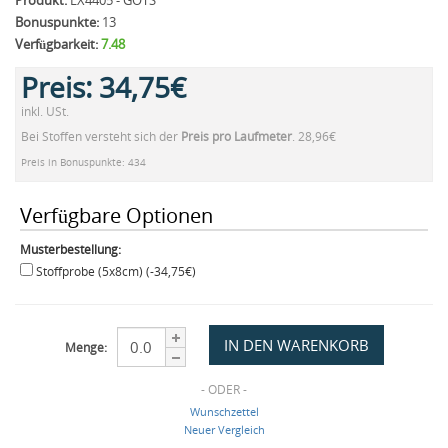
Produkt:
LX4405 - GOTS
Bonuspunkte:
13
Verfügbarkeit:
7.48
Preis:
34,75€
inkl. USt.
Bei Stoffen versteht sich der
Preis pro Laufmeter
. 28,96€
Preis in Bonuspunkte: 434
Verfügbare Optionen
Musterbestellung:
Stoffprobe (5x8cm) (-34,75€)
Menge:
- ODER -
Wunschzettel
Neuer Vergleich