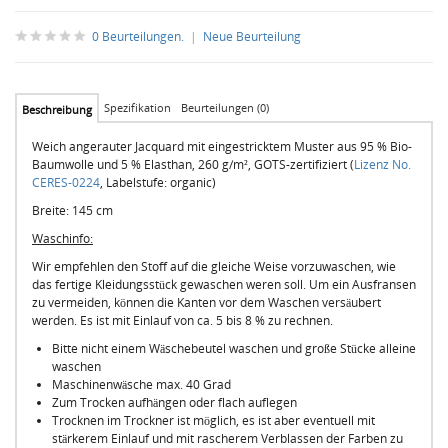
0 Beurteilungen.
|
Neue Beurteilung
Spezifikation
Beurteilungen (0)
Beschreibung
Weich angerauter Jacquard mit eingestricktem Muster aus 95 % Bio-
Baumwolle und 5 % Elasthan, 260 g/m², GOTS-zertifiziert (
Lizenz No.
CERES-0224
, Labelstufe: organic)
Breite: 145 cm
Waschinfo:
Wir empfehlen den Stoff auf die gleiche Weise vorzuwaschen, wie
das fertige Kleidungsstück gewaschen weren soll. Um ein Ausfransen
zu vermeiden, können die Kanten vor dem Waschen versäubert
werden. Es ist mit Einlauf von ca. 5 bis 8 % zu rechnen.
Bitte nicht einem Wäschebeutel waschen und große Stücke alleine
waschen
Maschinenwäsche max. 40 Grad
Zum Trocken aufhängen oder flach auflegen
Trocknen im Trockner ist möglich, es ist aber eventuell mit
stärkerem Einlauf und mit rascherem Verblassen der Farben zu