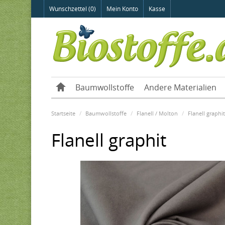
Wunschzettel (0)
Mein Konto
Kasse
Baumwollstoffe
Andere Materialien
Startseite
Baumwollstoffe
Flanell / Molton
Flanell graphit
Flanell graphit