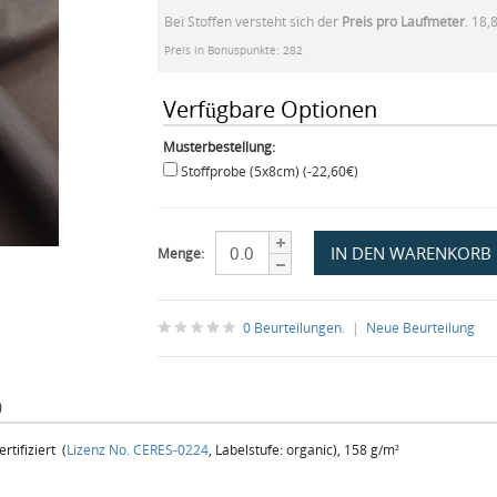
Bei Stoffen versteht sich der
Preis pro Laufmeter
. 18,
Preis in Bonuspunkte: 282
Verfügbare Optionen
Musterbestellung:
Stoffprobe (5x8cm) (-22,60€)
Menge:
0 Beurteilungen.
|
Neue Beurteilung
)
tifiziert (
Lizenz No. CERES-0224
, Labelstufe: organic), 158 g/m²