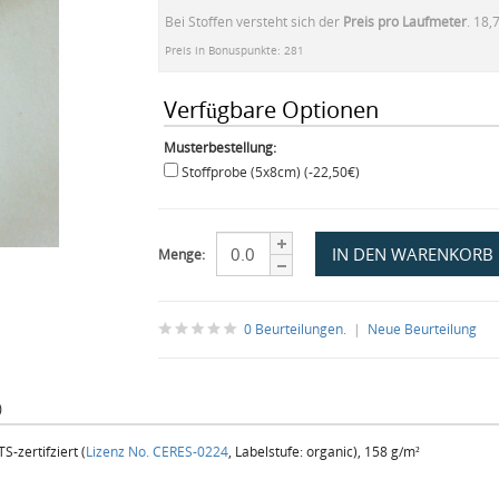
Bei Stoffen versteht sich der
Preis pro Laufmeter
. 18,
Preis in Bonuspunkte: 281
Verfügbare Optionen
Musterbestellung:
Stoffprobe (5x8cm) (-22,50€)
Menge:
0 Beurteilungen.
|
Neue Beurteilung
)
-zertifziert (
Lizenz No. CERES-0224
, Labelstufe: organic), 158 g/m²