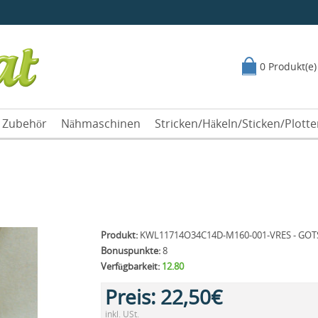
0 Produkt(e)
Zubehör
Nähmaschinen
Stricken/Häkeln/Sticken/Plott
Produkt:
KWL11714O34C14D-M160-001-VRES - GOT
Bonuspunkte:
8
Verfügbarkeit:
12.80
Preis:
22,50€
inkl. USt.