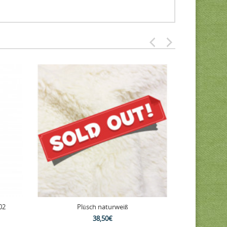
02
Plüsch naturweiß
Reißverschlus
38,50€