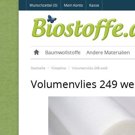
Wunschzettel (0)
Mein Konto
Kasse
Baumwollstoffe
Andere Materialien
Startseite
Vlieseline
Volumenvlies 249 weiß
Volumenvlies 249 we