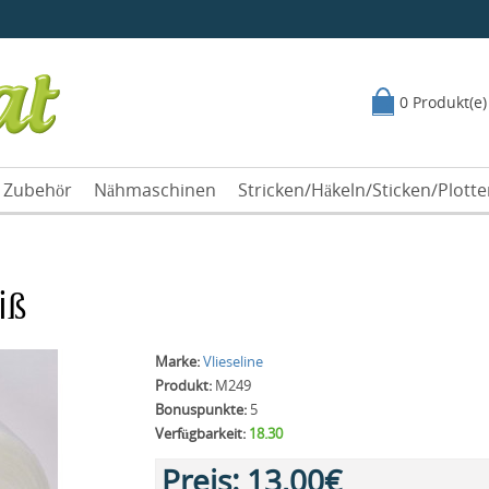
0 Produkt(e)
Zubehör
Nähmaschinen
Stricken/Häkeln/Sticken/Plott
iß
Marke:
Vlieseline
Produkt:
M249
Bonuspunkte:
5
Verfügbarkeit:
18.30
Preis:
13,00€