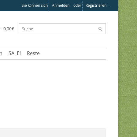
Sie können sich
Anmelden
oder
Registrieren
.
 - 0,00€
en
SALE!
Reste