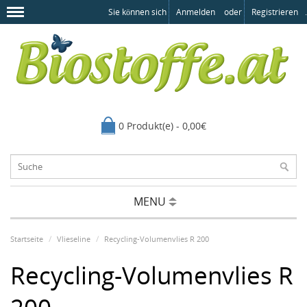
Sie können sich
Anmelden
oder
Registrieren
.
0 Produkt(e) - 0,00€
MENU
Startseite
Vlieseline
Recycling-Volumenvlies R 200
Recycling-Volumenvlies R