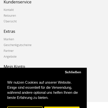
Kundenservice
Kontakt
Retouren
Übersicht
Extras
Marken
Geschenkgutscheine
Partner
Angebote
Mein Konto
Schließen
Mein Konto
Auftragshistorie
Wir nutzen Cookies auf unserer Website.
Wunschzettel
Einige sind essentiell für die Verwendung,
Newsletter
während andere optional uns helfen Ihnen die
beste Erfahrung zu bieten.