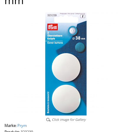
mm
Click image for Gallery
Marke:
Prym