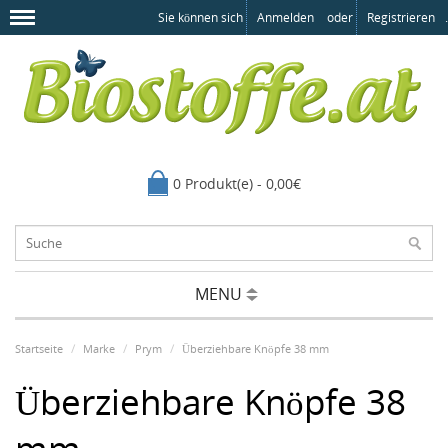
Sie können sich
Anmelden
oder
Registrieren
.
0 Produkt(e) - 0,00€
MENU
Startseite
Marke
Prym
Überziehbare Knöpfe 38 mm
Überziehbare Knöpfe 38