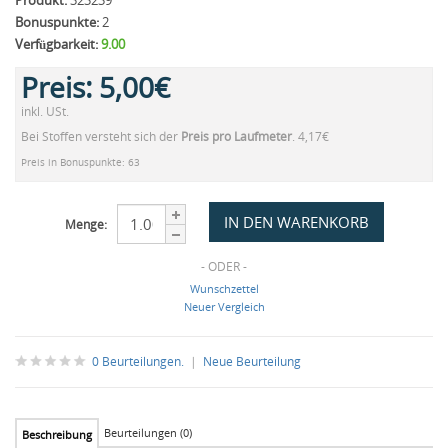
Produkt:
323239
Bonuspunkte:
2
Verfügbarkeit:
9.00
Preis:
5,00€
inkl. USt.
Bei Stoffen versteht sich der
Preis pro Laufmeter
. 4,17€
Preis in Bonuspunkte: 63
Menge:
- ODER -
Wunschzettel
Neuer Vergleich
0 Beurteilungen.
|
Neue Beurteilung
Beurteilungen (0)
Beschreibung