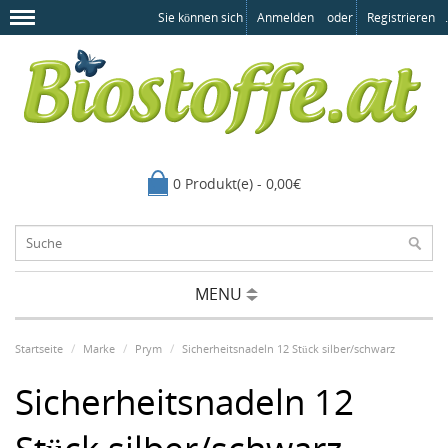
Sie können sich
Anmelden
oder
Registrieren
.
0 Produkt(e) - 0,00€
MENU
Startseite
Marke
Prym
Sicherheitsnadeln 12 Stück silber/schwarz
Sicherheitsnadeln 12