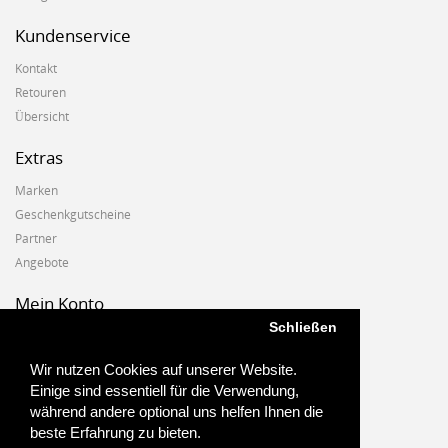
Kundenservice
Kontakt
Retouren
Übersicht
Extras
Marken
Geschenkgutscheine
Partner
Angebote
Mein Konto
Schließen
Mein Konto
Auftragshistorie
Wir nutzen Cookies auf unserer Website.
Wunschzettel
Einige sind essentiell für die Verwendung,
Newsletter
während andere optional uns helfen Ihnen die
beste Erfahrung zu bieten.