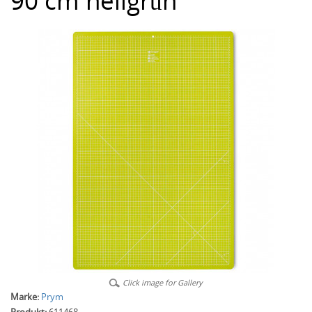
90 cm hellgrün
Click image for Gallery
Marke:
Prym