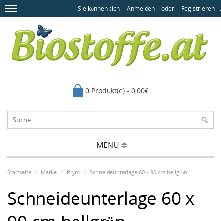
Sie können sich
Anmelden
oder
Registrieren
.
0 Produkt(e) - 0,00€
MENU
Startseite
Marke
Prym
Schneideunterlage 60 x 90 cm hellgrün
Schneideunterlage 60 x