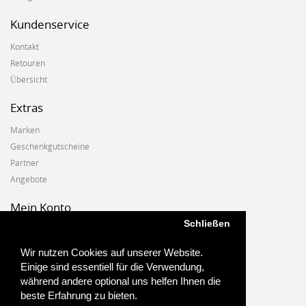
Kundenservice
Kontakt
Retouren
Übersicht
Extras
Marken
Geschenkgutscheine
Partner
Angebote
Mein Konto
Schließen
Mein Konto
Auftragshistorie
Wir nutzen Cookies auf unserer Website.
Wunschzettel
Einige sind essentiell für die Verwendung,
Newsletter
während andere optional uns helfen Ihnen die
beste Erfahrung zu bieten.