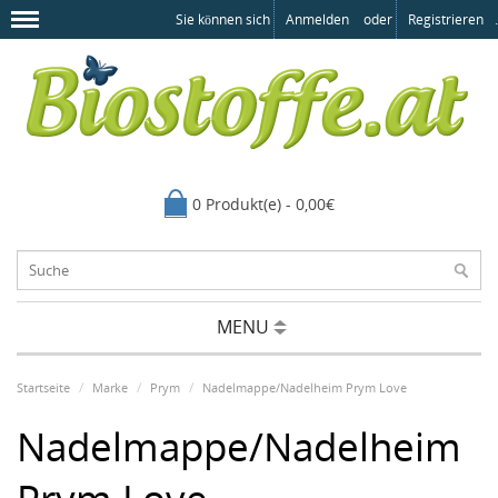
Sie können sich
Anmelden
oder
Registrieren
.
0 Produkt(e) - 0,00€
MENU
Startseite
Marke
Prym
Nadelmappe/Nadelheim Prym Love
Nadelmappe/Nadelheim