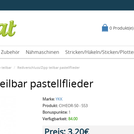
0 Produkt(e)
Zubehör
Nähmaschinen
Stricken/Häkeln/Sticken/Plott
 teilbar
Reißverschluss/Zipp teilbar pastellflieder
ilbar pastellflieder
Marke:
YKK
Produkt:
CIHEOR-50 - 553
Bonuspunkte:
1
Verfügbarkeit:
84.00
Preis:
3,20€