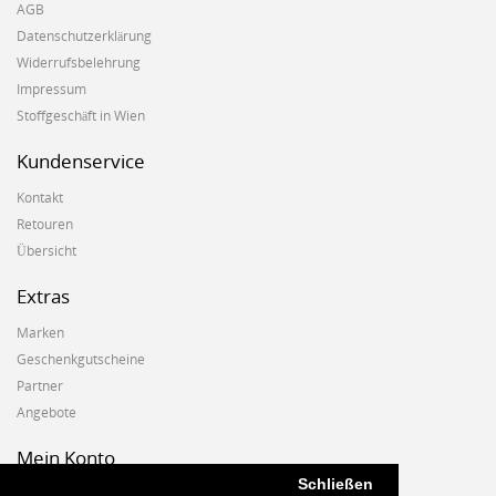
AGB
Datenschutzerklärung
Widerrufsbelehrung
Impressum
Stoffgeschäft in Wien
Kundenservice
Kontakt
Retouren
Übersicht
Extras
Marken
Geschenkgutscheine
Partner
Angebote
Mein Konto
Schließen
Mein Konto