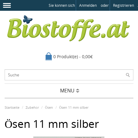
Sie können sich
Anmelden
oder
Registrieren
.
0 Produkt(e) - 0,00€
MENU
Startseite
Zubehör
Ösen
Ösen 11 mm silber
Ösen 11 mm silber