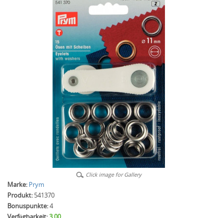
Click image for Gallery
Marke:
Prym
Produkt:
541370
Bonuspunkte:
4
Verfügbarkeit:
3.00