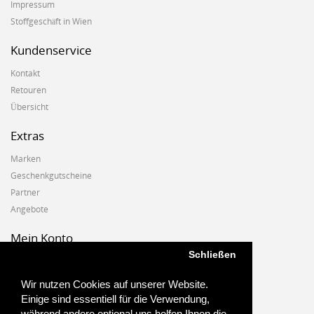
Impressum
Stoffgeschäft in Wien
Kundenservice
Kontakt
Retouren
Übersicht
Extras
Marken
Geschenkgutscheine
Partner
Angebote
Mein Konto
Schließen
Mein Konto
Auftragshistorie
Wir nutzen Cookies auf unserer Website.
Wunschzettel
Einige sind essentiell für die Verwendung,
Newsletter
während andere optional uns helfen Ihnen die