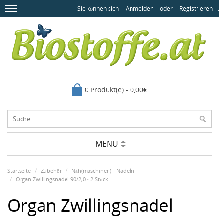
Sie können sich
Anmelden
oder
Registrieren
.
0 Produkt(e) - 0,00€
MENU
Startseite
Zubehör
Näh(maschinen) - Nadeln
Organ Zwillingsnadel 90/2,0 - 2 Stück
Organ Zwillingsnadel