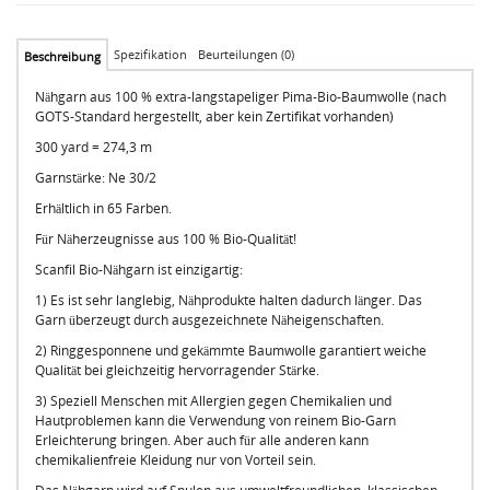
Spezifikation
Beurteilungen (0)
Beschreibung
Nähgarn aus 100 % extra-langstapeliger Pima-Bio-Baumwolle (nach
GOTS-Standard hergestellt, aber kein Zertifikat vorhanden)
300 yard = 274,3 m
Garnstärke: Ne 30/2
Erhältlich in 65 Farben.
Für Näherzeugnisse aus 100 % Bio-Qualität!
Scanfil Bio-Nähgarn ist einzigartig:
1) Es ist sehr langlebig, Nähprodukte halten dadurch länger. Das
Garn überzeugt durch ausgezeichnete Näheigenschaften.
2) Ringgesponnene und gekämmte Baumwolle garantiert weiche
Qualität bei gleichzeitig hervorragender Stärke.
3) Speziell Menschen mit Allergien gegen Chemikalien und
Hautproblemen kann die Verwendung von reinem Bio-Garn
Erleichterung bringen. Aber auch für alle anderen kann
chemikalienfreie Kleidung nur von Vorteil sein.