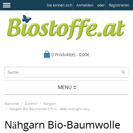
Sie können sich
Anmelden
oder
Registrieren
.
0 Produkt(e) - 0,00€
MENU
Startseite
Zubehör
Nähgarn
Nähgarn Bio-Baumwolle 275 m - 4846 midnight navy
Nähgarn Bio-Baumwolle