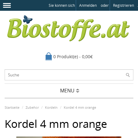
Sie können sich
Anmelden
oder
Registrieren
.
0 Produkt(e) - 0,00€
MENU
Startseite
Zubehör
Kordeln
Kordel 4 mm orange
Kordel 4 mm orange