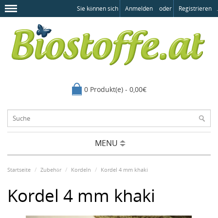
Sie können sich
Anmelden
oder
Registrieren
.
0 Produkt(e) - 0,00€
MENU
Startseite
Zubehör
Kordeln
Kordel 4 mm khaki
Kordel 4 mm khaki