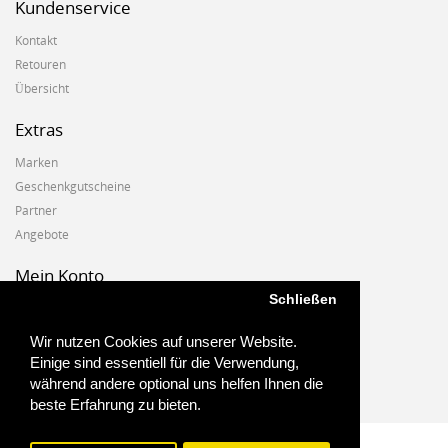
Kundenservice
Kontakt
Retouren
Übersicht
Extras
Marken
Geschenkgutscheine
Partner
Angebote
Mein Konto
Schließen
Mein Konto
Auftragshistorie
Wir nutzen Cookies auf unserer Website.
Wunschzettel
Einige sind essentiell für die Verwendung,
Newsletter
während andere optional uns helfen Ihnen die
beste Erfahrung zu bieten.