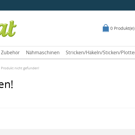
0 Produkt(e)
Zubehör
Nähmaschinen
Stricken/Häkeln/Sticken/Plott
Produkt nicht gefunden!
en!