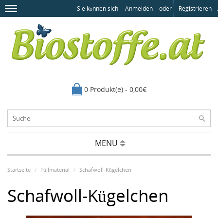
Sie können sich
Anmelden
oder
Registrieren
.
0 Produkt(e) - 0,00€
MENU
Startseite
Füllmaterial
Schafwoll-Kügelchen
Schafwoll-Kügelchen