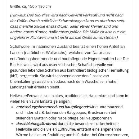
Größe: ca. 150 x 190 cm
(Hinweis: Das Bio-Vlies wird nach Gewicht verkauft und nicht nach
der Größe. Durch natürliche Schwankungen kann es durchaus sein,
dass manche Stücke etwas dicker, dafür etwas kleiner sind und
andere etwas dünner, dafür etwas größer. Die Maße ist also nur ein
ungefährer Richtwert und ist nicht als fixe Größe zu verstehen.)
Schafwolle im natürlichen Zustand besitzt einen hohen Anteil an
Lanolin (natürliches Wollwachs), welches von Natur aus
Die
entzündungshemmende und hautpflegende Eigenschaften hat.
Bio-Heilwolle wird aus österreichischer Schafschurwolle von
gesunden lebenden Schafen aus kontrolliert biologischer Tierhaltung
(kbT) hergestellt. Sie wird schonend ohne den Einsatz von
Chemikalien gewaschen, sodass nach dem Waschen ein hoher
Lanolingehalt erhalten bleibt.
Heilwolle/Fettwolle ist ein altes, traditionelles Hausmittel und kann in
vielen Fällen zum Einsatz gelangen:
entzündungshemmend und hautpflegend:
wirkt unterstützend
und lindernd z.B. bei wunden Babypopos, Brustwarzen bei
stillenden Müttern oder Nabelpflege bei Neugeborenen
durchblutungsfördernd:
durch die besondere Lockerheit der
Heilwolle und die vielen Lufträume, entsteht eine angenehme
Wärme bei bester Entlüftung und hilft daher bei Ohrenschmerzen,