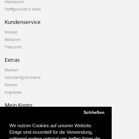
Impressum
Stoffgeschäft in Wien
Kundenservice
Kontakt
Retouren
Übersicht
Extras
Marken
Geschenkgutscheine
Partner
Angebote
Mein Konto
Schließen
Mein Konto
Auftragshistorie
Wir nutzen Cookies auf unserer Website.
Wunschzettel
Einige sind essentiell für die Verwendung,
Newsletter
während andere optional uns helfen Ihnen die