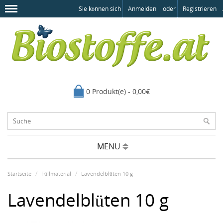
Sie können sich
Anmelden
oder
Registrieren
.
0 Produkt(e) - 0,00€
MENU
Startseite
Füllmaterial
Lavendelblüten 10 g
Lavendelblüten 10 g