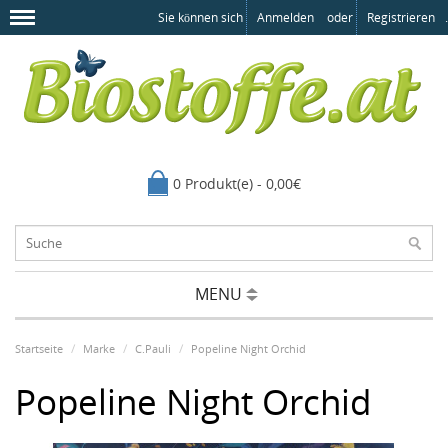
Sie können sich
Anmelden
oder
Registrieren
.
0 Produkt(e) - 0,00€
MENU
Startseite
Marke
C.Pauli
Popeline Night Orchid
Popeline Night Orchid