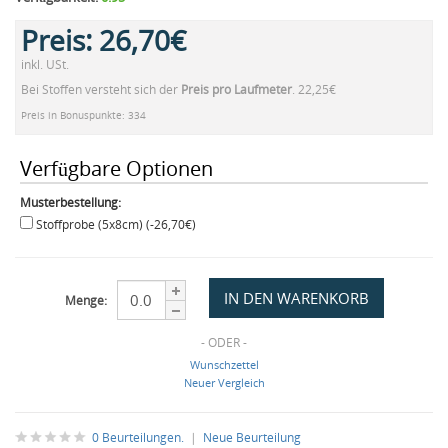
Preis:
26,70€
inkl. USt.
Bei Stoffen versteht sich der
Preis pro Laufmeter
. 22,25€
Preis in Bonuspunkte: 334
Verfügbare Optionen
Musterbestellung:
Stoffprobe (5x8cm) (-26,70€)
Menge:
- ODER -
Wunschzettel
Neuer Vergleich
0 Beurteilungen.
|
Neue Beurteilung