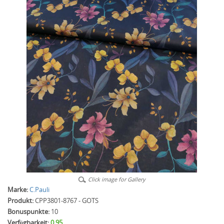
Click image for Gallery
Marke:
C.Pauli
Produkt:
CPP3801-8767 - GOTS
Bonuspunkte:
10
Verfügbarkeit:
0.95