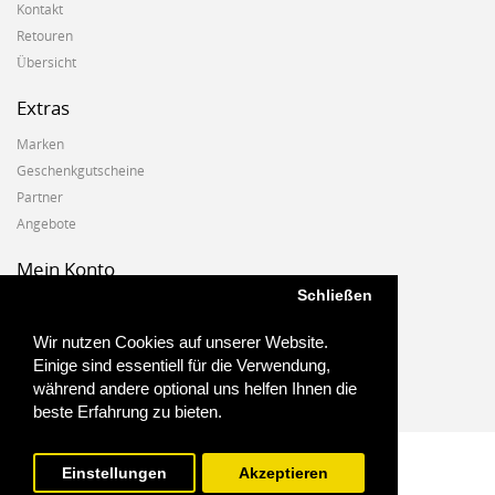
Kontakt
Retouren
Übersicht
Extras
Marken
Geschenkgutscheine
Partner
Angebote
Mein Konto
Schließen
Mein Konto
Auftragshistorie
Wir nutzen Cookies auf unserer Website.
Wunschzettel
Einige sind essentiell für die Verwendung,
Newsletter
während andere optional uns helfen Ihnen die
beste Erfahrung zu bieten.
Einstellungen
Akzeptieren
Biostoffe.at - 2025