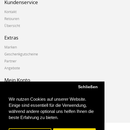
Kundenservice
Kontakt
Retouren
Übersicht
Extras
Marken
Geschenkgutscheine
Partner
Angebote
Mein Konto
Schließen
Mein Konto
Auftragshistorie
Wir nutzen Cookies auf unserer Website.
Wunschzettel
Einige sind essentiell für die Verwendung,
Newsletter
während andere optional uns helfen Ihnen die
beste Erfahrung zu bieten.