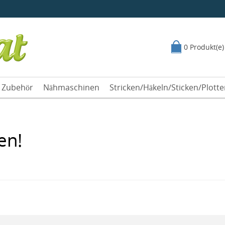
0 Produkt(e)
Zubehör
Nähmaschinen
Stricken/Häkeln/Sticken/Plott
en!