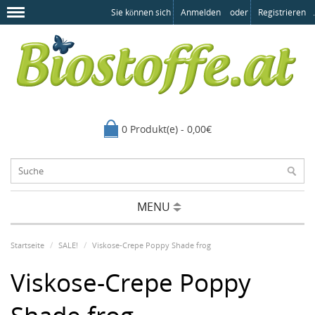
Sie können sich
Anmelden
oder
Registrieren
.
0 Produkt(e) - 0,00€
MENU
Startseite
SALE!
Viskose-Crepe Poppy Shade frog
Viskose-Crepe Poppy