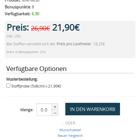
Produkt:
MM-8830
Bonuspunkte:
8
Verfügbarkeit:
6.30
Preis:
21,90€
26,90€
inkl. USt.
Bei Stoffen versteht sich der
Preis pro Laufmeter
. 18,25€
Preis in Bonuspunkte: 274
Verfügbare Optionen
Musterbestellung:
Stoffprobe (5x8cm) (-21,90€)
Menge:
- ODER -
Wunschzettel
Neuer Vergleich