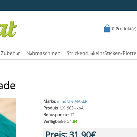
0 Produkt(e)
Zubehör
Nähmaschinen
Stricken/Häkeln/Sticken/Plott
jade
Marke:
mind the MAKER
Produkt:
LX1903 - kbA
Bonuspunkte:
12
Verfügbarkeit:
1.84
Preis:
31,90€