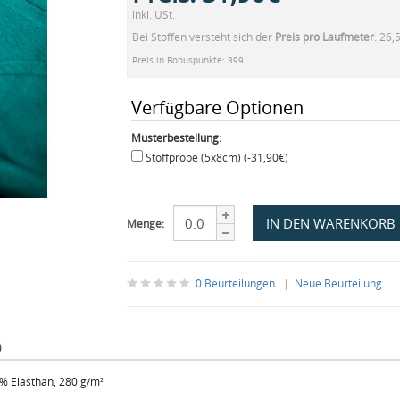
inkl. USt.
Bei Stoffen versteht sich der
Preis pro Laufmeter
. 26,
Preis in Bonuspunkte: 399
Verfügbare Optionen
Musterbestellung:
Stoffprobe (5x8cm) (-31,90€)
Menge:
0 Beurteilungen.
|
Neue Beurteilung
)
% Elasthan, 280 g/m²