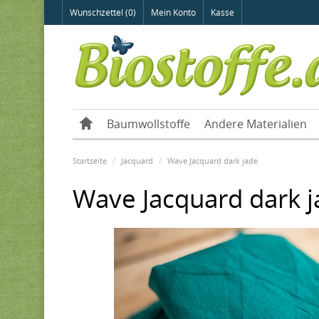
Wunschzettel (0)
Mein Konto
Kasse
Baumwollstoffe
Andere Materialien
Startseite
Jacquard
Wave Jacquard dark jade
Wave Jacquard dark 